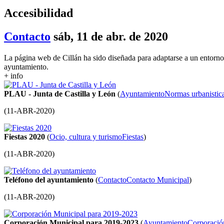
Accesibilidad
Contacto
sáb, 11 de abr. de 2020
La página web de Cillán ha sido diseñada para adaptarse a un entorno
ayuntamiento.
+ info
PLAU - Junta de Castilla y León
(
Ayuntamiento
Normas urbanistic
(
11-ABR-2020
)
Fiestas 2020
(
Ocio, cultura y turismo
Fiestas
)
(
11-ABR-2020
)
Teléfono del ayuntamiento
(
Contacto
Contacto Municipal
)
(
11-ABR-2020
)
Corporación Municipal para 2019-2023
(
Ayuntamiento
Corporació